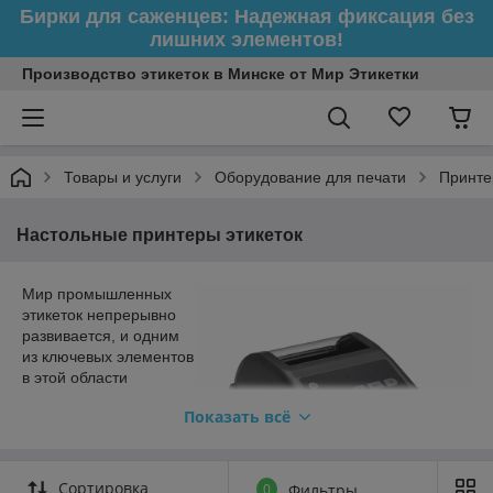
Бирки для саженцев: Надежная фиксация без
лишних элементов!
Производство этикеток в Минске от Мир Этикетки
Товары и услуги
Оборудование для печати
Принте
Настольные принтеры этикеток
Мир промышленных
этикеток непрерывно
развивается, и одним
из ключевых элементов
в этой области
являются
Показать всё
промышленные
принтеры этикеток.
Принтеры, специально
разработанные для
Сортировка
0
Фильтры