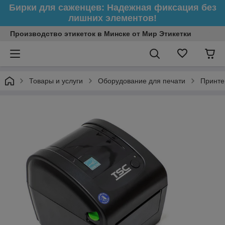
Бирки для саженцев: Надежная фиксация без
лишних элементов!
Производство этикеток в Минске от Мир Этикетки
Товары и услуги
Оборудование для печати
Принте