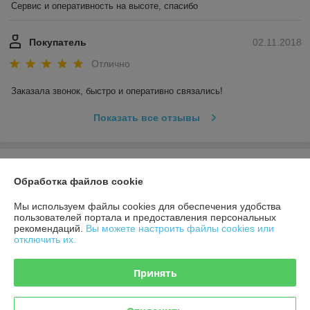
Сервис и оперативность на высоте, спасибо
Покупатель
02.11.2018
Отлично
Заказала звонок, быстро и оперативно связались! 
Показать все отзывы
О нас
Обработка файлов cookie
Контакты
Мы используем файлы cookies для обеспечения удобства
пользователей портала и предоставления персональных
рекомендаций.
Вы можете настроить файлы cookies или
Доставка и оплата
отключить их.
График работы
Принять
Полная версия сайта