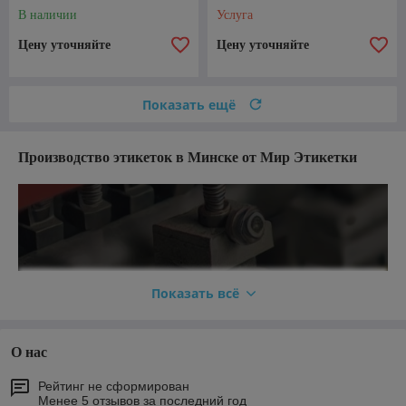
В наличии
Услуга
Цену уточняйте
Цену уточняйте
Показать ещё
Производство этикеток в Минске от Мир Этикетки
Мир Этикетки
Показать всё
Производство этикеток в Минске
под ваш бренд
О нас
Жаккардовые, тканевые, самоклеящиеся и
Рейтинг не сформирован
Менее 5 отзывов за последний год
картонные этикетки. Разработка дизайна