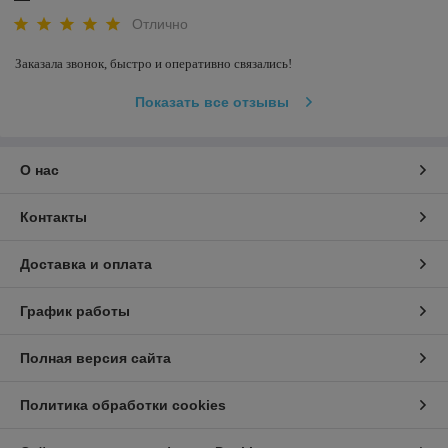
решения, которые усиливают бренд и
Отлично
делают продукцию узнаваемой.
Работаем с современными материалами,
Заказала звонок, быстро и оперативно связались! 
используем точную печать и учитываем
все требования заказчика — от идеи до
Показать все отзывы
готового изделия.
О нас
Контакты
Доставка и оплата
График работы
Полная версия сайта
Политика обработки cookies