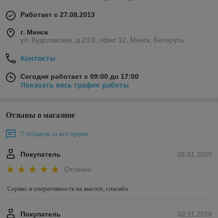
и печать любой сложности.
Работает с 27.08.2013
г. Минск
Получить расчет
ул. Будславская, д.23/3, офис 12, Минск, Беларусь
Контакты
Сегодня работает с 09:00 до 17:00
Показать весь график работы
Отзывы о магазине
7 отзывов за всё время
О компании
Покупатель
28.01.2020
Отлично
Компания «Мир Этикетки»
Сервис и оперативность на высоте, спасибо
специализируется на производстве
этикеточной продукции для одежды,
текстиля и упаковки. Мы создаем
Покупатель
02.11.2018