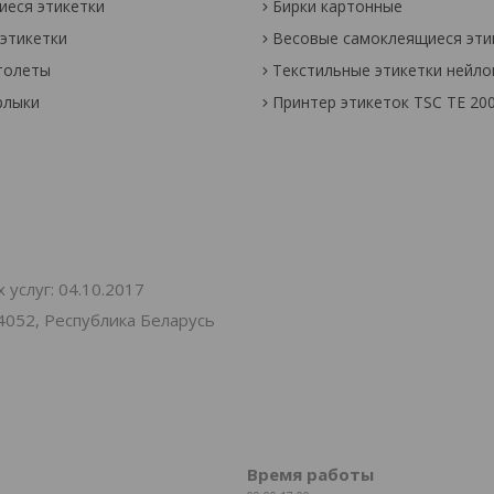
еся этикетки
Бирки картонные
этикетки
Весовые самоклеящиеся эти
толеты
Текстильные этикетки нейл
рлыки
Принтер этикеток TSC TE 20
услуг: 04.10.2017
4052, Республика Беларусь
Время работы