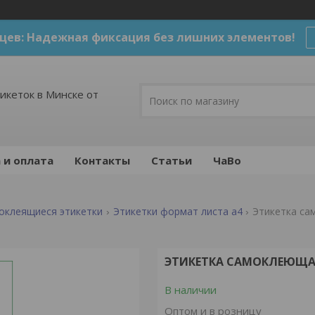
цев: Надежная фиксация без лишних элементов!
икеток в Минске от
 и оплата
Контакты
Статьи
ЧаВо
оклеящиеся этикетки
Этикетки формат листа а4
Этикетка са
ЭТИКЕТКА САМОКЛЕЮЩАЯС
В наличии
Оптом и в розницу