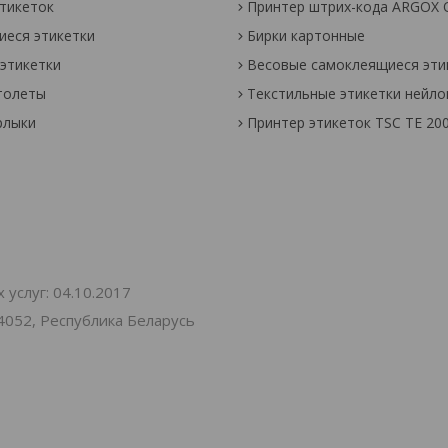
тикеток
Принтер штрих-кода ARGOX 
еся этикетки
Бирки картонные
этикетки
Весовые самоклеящиеся эти
толеты
Текстильные этикетки нейл
рлыки
Принтер этикеток TSC TE 20
услуг: 04.10.2017
4052, Республика Беларусь