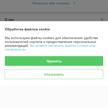
Показать все отзывы
О нас
Обработка файлов cookie
Контакты
Мы используем файлы cookies для обеспечения удобства
пользователей портала и предоставления персональных
Доставка и оплата
рекомендаций.
Вы можете настроить файлы cookies или
отключить их.
График работы
Принять
Полная версия сайта
Отклонить
Политика обработки cookies
Сайт создан на платформе Deal.by