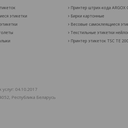
тикеток
Принтер штрих-кода ARGOX 
еся этикетки
Бирки картонные
этикетки
Весовые самоклеящиеся эти
толеты
Текстильные этикетки нейл
рлыки
Принтер этикеток TSC TE 20
услуг: 04.10.2017
4052, Республика Беларусь