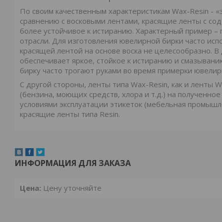
По своим качественным характеристикам Wax-Resin - «
сравнению с восковыми лентами, красящие ленты с со
более устойчивое к истиранию. Характерный пример –
отрасли. Для изготовления ювелирной бирки часто ис
красящей лентой на основе воска не целесообразно. В
обеспечивает яркое, стойкое к истиранию и смазыван
бирку часто трогают руками во время примерки ювелир
С другой стороны, ленты типа Wax-Resin, как и ленты
(бензина, моющих средств, хлора и т.д.) на полученно
условиями эксплуатации этикеток (мебельная промышле
красящие ленты типа Resin.
ИНФОРМАЦИЯ ДЛЯ ЗАКАЗА
Цена:
Цену уточняйте