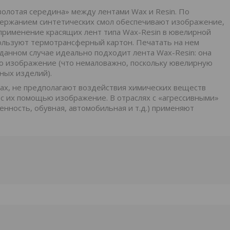
золотая середина» между лентами Wax и Resin. По
держанием синтетических смол обеспечивают изображение,
 применение красящих лент типа Wax-Resin в ювелирной
пользуют термотрансферный картон. Печатать на нем
 данном случае идеально подходит лента Wax-Resin: она
ию изображение (что немаловажно, поскольку ювелирную
ных изделий).
 Wax, не предполагают воздействия химических веществ
е с их помощью изображение. В отраслях с «агрессивными»
нность, обувная, автомобильная и т.д.) применяют