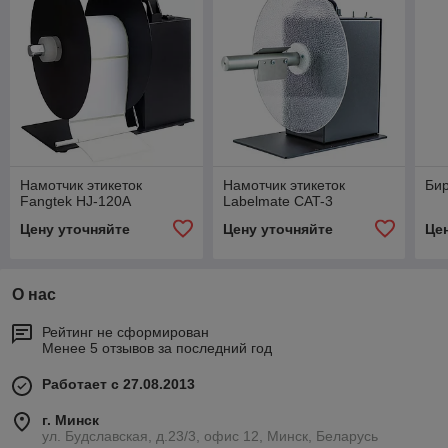
Намотчик этикеток
Намотчик этикеток
Би
Fangtek HJ-120A
Labelmate CAT-3
Цену уточняйте
Цену уточняйте
Це
О нас
Рейтинг не сформирован
Менее 5 отзывов за последний год
Работает с 27.08.2013
г. Минск
ул. Будславская, д.23/3, офис 12, Минск, Беларусь