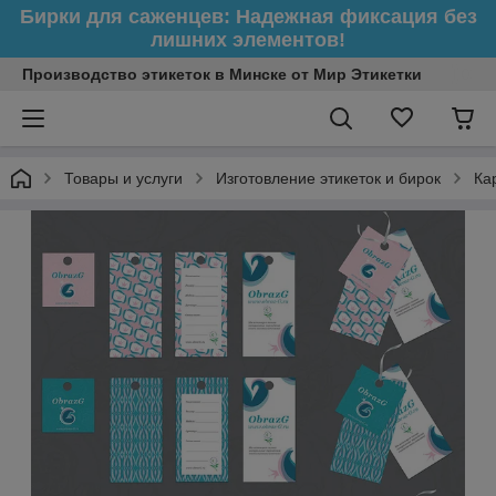
Бирки для саженцев: Надежная фиксация без
лишних элементов!
Производство этикеток в Минске от Мир Этикетки
Товары и услуги
Изготовление этикеток и бирок
Ка