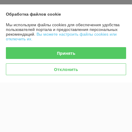
О нас
Обработка файлов cookie
Контакты
Мы используем файлы cookies для обеспечения удобства
пользователей портала и предоставления персональных
рекомендаций.
Вы можете настроить файлы cookies или
Доставка и оплата
отключить их.
График работы
Принять
Полная версия сайта
Отклонить
Политика обработки cookies
Сайт создан на платформе Deal.by
Информация для покупателя