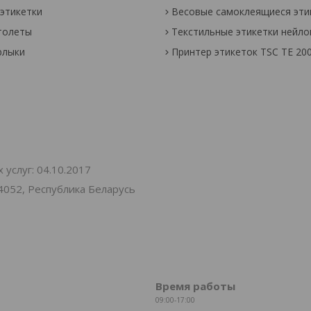
этикетки
Весовые самоклеящиеся эти
толеты
Текстильные этикетки нейл
рлыки
Принтер этикеток TSC TE 20
услуг: 04.10.2017
4052, Республика Беларусь
Время работы
09:00-17:00