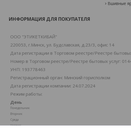
Вшивные я
ИНФОРМАЦИЯ ДЛЯ ПОКУПАТЕЛЯ
ООО "ЭТИКЕТКИБАЙ"
220053, г.Минск, ул. Будславская, д.23/3, офис 14
Дата регистрации в Торговом реестре/Реестре бытовых 
Номер в Торговом реестре/Реестре бытовых услуг: 014
УНП: 193778463
Регистрационный орган: Минский горисполком
Дата регистрации компании: 24.07.2024
Режим работы:
День
Понедельник
Вторник
Среда
Четверг