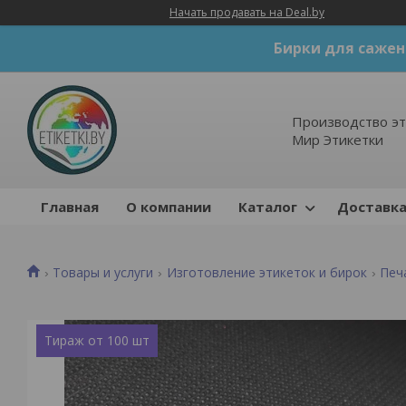
Начать продавать на Deal.by
Бирки для сажен
Производство эт
Мир Этикетки
Главная
О компании
Каталог
Доставка
Товары и услуги
Изготовление этикеток и бирок
Печ
Тираж от 100 шт