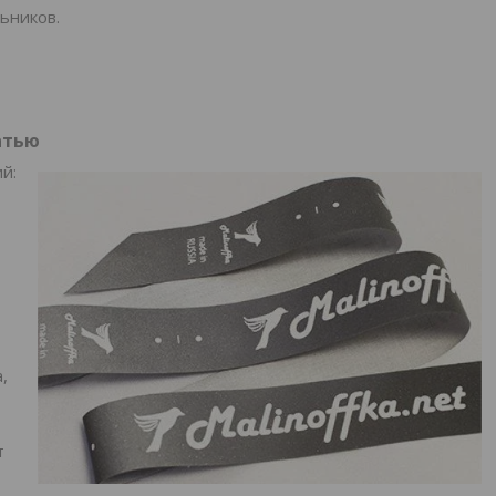
ьников.
атью
й:
,
т