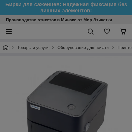
Бирки для саженцев: Надежная фиксация без
лишних элементов!
Производство этикеток в Минске от Мир Этикетки
Товары и услуги
Оборудование для печати
Принте