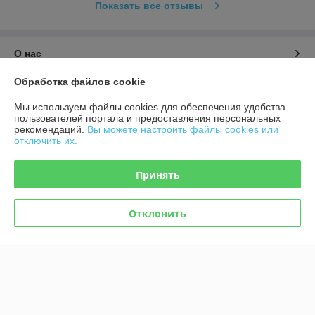
Показать все отзывы
О нас
Обработка файлов cookie
Контакты
Мы используем файлы cookies для обеспечения удобства
пользователей портала и предоставления персональных
Доставка и оплата
рекомендаций.
Вы можете настроить файлы cookies или
отключить их.
График работы
Принять
Полная версия сайта
Отклонить
Политика обработки cookies
Сайт создан на платформе Deal.by