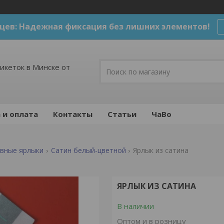
цев: Надежная фиксация без лишних элементов!
икеток в Минске от
 и оплата
Контакты
Статьи
ЧаВо
вные ярлыки
Сатин белый-цветной
Ярлык из сатина
ЯРЛЫК ИЗ САТИНА
В наличии
Оптом и в розницу